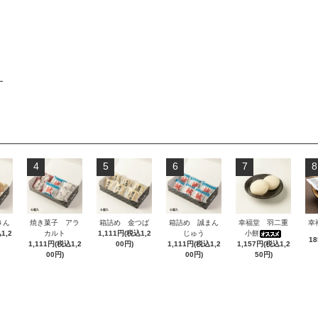
4
5
6
7
8
きん
焼き菓子 アラ
箱詰め 金つば
箱詰め 誠まん
幸福堂 羽二重
幸
1,2
カルト
1,111円(税込1,2
じゅう
小餅
1
1,111円(税込1,2
00円)
1,111円(税込1,2
1,157円(税込1,2
00円)
00円)
50円)