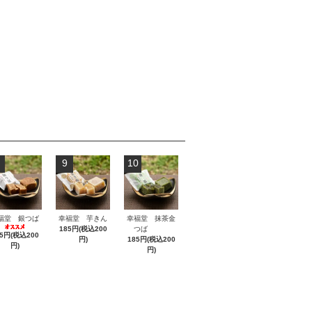
9
10
福堂 銀つば
幸福堂 芋きん
幸福堂 抹茶金
185円(税込200
つば
85円(税込200
円)
185円(税込200
円)
円)