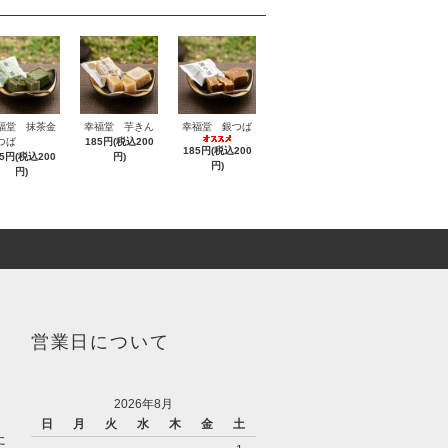
福堂 抹茶金
幸福堂 芋きん
幸福堂 銀つば
つば
185円(税込200
185円(税込200
85円(税込200
円)
円)
円)
営業日について
2026年8月
日
月
火
水
木
金
土
た