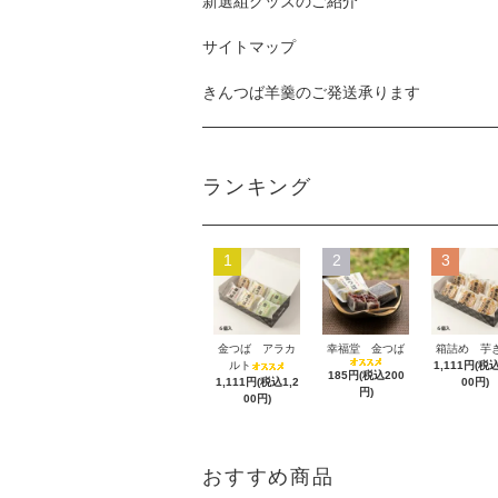
新選組グッズのご紹介
サイトマップ
きんつば羊羹のご発送承ります
ランキング
1
2
3
金つば アラカ
幸福堂 金つば
箱詰め 芋
ルト
1,111円(税込
185円(税込200
1,111円(税込1,2
00円)
円)
00円)
おすすめ商品