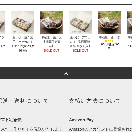
アラ
金つば・焼き菓
幸福堂 栗きん
金つば アラカ
幸福堂 金つば
幸
子 アラカルト
【期間限定商
ルト【期間限定
185円(税込200
1,2
1,111円(税込1,2
品】
商品 栗きん入】
1
円)
00円)
SOLD OUT
SOLD OUT
配送・送料について
支払い方法について
ヤマト宅急便
Amazon Pay
出来たて作りたてを発送いたします
Amazonのアカウントに登録され