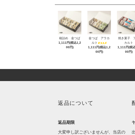
箱詰め 金つば
金つば アラカ
焼き菓子 
1,111円(税込1,2
ルト
カルト
00円)
1,111円(税込1,2
1,111円(税込
00円)
00円)
返品について
返品期限
大変申し訳ございませんが、当店の