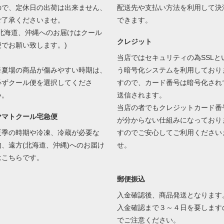
ので、定休日の出荷は出来ません、
配送先や支払い方法を利用して決
ご了承くださいませ。
できます。
(北海道、沖縄へのお届けはクール
クレジット
便でお願い致します。)
当店ではセキュリティの為SSLと
※夏場の商品が傷みやすい時期は、
う暗号化システムを利用しており
必ずクール便を選択してくださ
すので、カード番号は暗号化され
い。
送信されます。
当店の者でもクレジットカード番
ヤマトクール宅急便
が分からない仕組みになっており
夏季の時期や冷凍、冷蔵が必要な
すのでご安心してご利用ください
物、遠方(北海道、沖縄)へのお届け
せ。
はこちらです。
郵便振込
入金確認後、商品発送となります
入金確認まで３～４日を要します
でご注意ください。