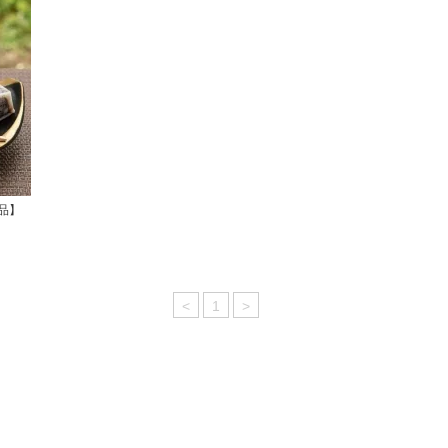
品】
<
1
>