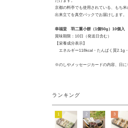
だけます。
京都の料亭でも使用されている、もち米
出来立てを真空パックでお届けします。
幸福堂 羽二重小餅（1個50g）10個
賞味期限：10日（発送日含む）
【栄養成分表示】
エネルギー118kcal・たんぱく質2.1g・
※のしやメッセージカードの内容、日に
ランキング
1
2
3