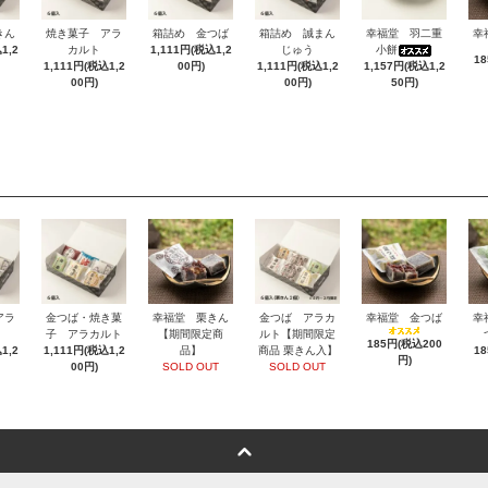
きん
焼き菓子 アラ
箱詰め 金つば
箱詰め 誠まん
幸福堂 羽二重
幸
1,2
カルト
1,111円(税込1,2
じゅう
小餅
1
1,111円(税込1,2
00円)
1,111円(税込1,2
1,157円(税込1,2
00円)
00円)
50円)
アラ
金つば・焼き菓
幸福堂 栗きん
金つば アラカ
幸福堂 金つば
幸
子 アラカルト
【期間限定商
ルト【期間限定
185円(税込200
1,2
1,111円(税込1,2
品】
商品 栗きん入】
1
円)
00円)
SOLD OUT
SOLD OUT