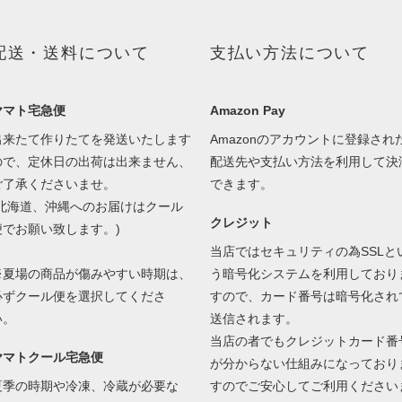
配送・送料について
支払い方法について
ヤマト宅急便
Amazon Pay
出来たて作りたてを発送いたします
Amazonのアカウントに登録され
ので、定休日の出荷は出来ません、
配送先や支払い方法を利用して決
ご了承くださいませ。
できます。
(北海道、沖縄へのお届けはクール
クレジット
便でお願い致します。)
当店ではセキュリティの為SSLと
※夏場の商品が傷みやすい時期は、
う暗号化システムを利用しており
必ずクール便を選択してくださ
すので、カード番号は暗号化され
い。
送信されます。
当店の者でもクレジットカード番
ヤマトクール宅急便
が分からない仕組みになっており
夏季の時期や冷凍、冷蔵が必要な
すのでご安心してご利用ください