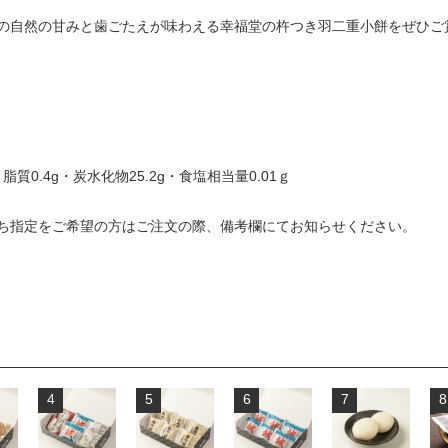
の自然の甘みと歯ごたえが味わえる幸福堂の杵つき羽二重小餅をぜひご
入
脂質0.4g・炭水化物25.2g・食塩相当量0.01ｇ
ち指定をご希望の方はご注文の際、備考欄にてお知らせください。
4
5
6
7
8