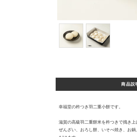
商品説
幸福堂の杵つき羽二重小餅です。
滋賀の高級羽二重餅米を杵つきで搗き上
ぜんざい、おろし餅、いそべ焼き、お鍋