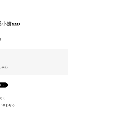
重小餅
)
く表記
える
い合わせる