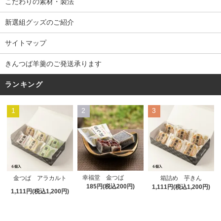
こだわりの素材・製法
新選組グッズのご紹介
サイトマップ
きんつば羊羹のご発送承ります
ランキング
1
2
3
幸福堂 金つば
金つば アラカルト
箱詰め 芋きん
185円(税込200円)
1,111円(税込1,200円)
1,111円(税込1,200円)