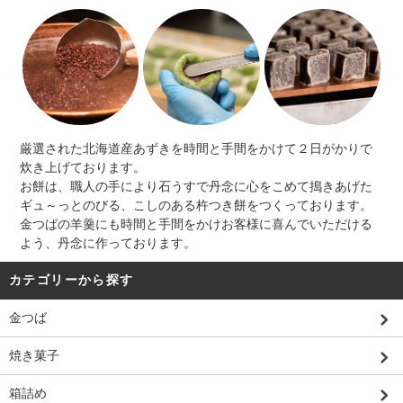
厳選された北海道産あずきを時間と手間をかけて２日がかりで
炊き上げております。
お餅は、職人の手により石うすで丹念に心をこめて搗きあげた
ギュ～っとのびる、こしのある杵つき餅をつくっております。
金つばの羊羹にも時間と手間をかけお客様に喜んでいただける
よう、丹念に作っております。
カテゴリーから探す
金つば
焼き菓子
箱詰め