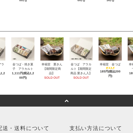
00円)
00円)
50円)
アラ
金つば・焼き菓
幸福堂 栗きん
金つば アラカ
幸福堂 金つば
幸
子 アラカルト
【期間限定商
ルト【期間限定
185円(税込200
1,2
1,111円(税込1,2
品】
商品 栗きん入】
1
円)
00円)
SOLD OUT
SOLD OUT
配送・送料について
支払い方法について