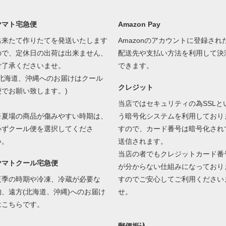
ヤマト宅急便
Amazon Pay
出来たて作りたてを発送いたします
Amazonのアカウントに登録され
ので、定休日の出荷は出来ません、
配送先や支払い方法を利用して決
ご了承くださいませ。
できます。
(北海道、沖縄へのお届けはクール
クレジット
便でお願い致します。)
当店ではセキュリティの為SSLと
※夏場の商品が傷みやすい時期は、
う暗号化システムを利用しており
必ずクール便を選択してくださ
すので、カード番号は暗号化され
い。
送信されます。
当店の者でもクレジットカード番
ヤマトクール宅急便
が分からない仕組みになっており
夏季の時期や冷凍、冷蔵が必要な
すのでご安心してご利用ください
物、遠方(北海道、沖縄)へのお届け
せ。
はこちらです。