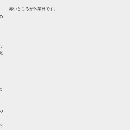
赤いところが休業日です。
。
の
お
支
。
ま
。
の
お