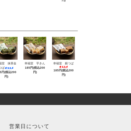
円)
福堂 抹茶金
幸福堂 芋きん
幸福堂 銀つば
つば
185円(税込200
185円(税込200
85円(税込200
円)
円)
円)
営業日について