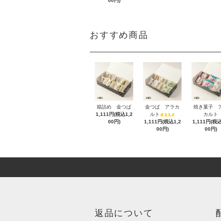
00円)
おすすめ商品
箱詰め 金つば
金つば アラカ
焼き菓子 
1,111円(税込1,2
ルト
カルト
00円)
1,111円(税込1,2
1,111円(税込
00円)
00円)
返品について