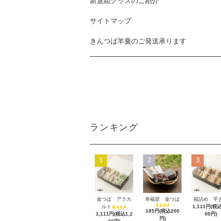
新選組グッズのご紹介
サイトマップ
きんつば羊羹のご発送承ります
ランキング
1
2
3
金つば アラカ
幸福堂 金つば
箱詰め 芋
ルト
1,111円(税込
185円(税込200
1,111円(税込1,2
00円)
円)