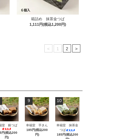
箱詰め 抹茶金つば
1,111円(税込1,200円)
<
1
2
>
9
10
福堂 銀つば
幸福堂 芋きん
幸福堂 抹茶金
185円(税込200
つば
85円(税込200
円)
185円(税込200
円)