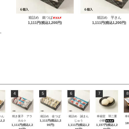
箱詰め 銀つば
箱詰め 芋きん
1,111円(税込1,200円)
1,111円(税込1,200円)
4
5
6
7
8
きん
焼き菓子 アラ
箱詰め 金つば
箱詰め 誠まん
幸福堂 羽二重
幸
1,2
カルト
1,111円(税込1,2
じゅう
小餅
1
1,111円(税込1,2
00円)
1,111円(税込1,2
1,157円(税込1,2