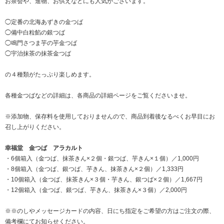
お茶会や、進物、お供えなどにも人気がございます。
◯定番の北海あずきの金つば
◯備中白粒餡の銀つば
◯鳴門さつま芋の芋金つば
◯宇治抹茶の抹茶金つば
の４種類がたっぷり楽しめます。
各種金つばなどの詳細は、各商品の詳細ページをご覧くださいませ。
※添加物、保存料を使用しておりませんので、商品到着後なるべくお早目にお
召し上がりください。
幸福堂 金つば アラカルト
・6個箱入（金つば、抹茶きん×２個・銀つば、芋きん×１個）／1,000円
・8個箱入（金つば、銀つば、芋きん、抹茶きん×２個）／1,333円
・10個箱入（金つば、抹茶きん×３個・芋きん、銀つば×２個）／1,667円
・12個箱入（金つば、銀つば、芋きん、抹茶きん×３個）／2,000円
※※のしやメッセージカードの内容、日にち指定をご希望の方はご注文の際、
備考欄にてお知らせください。