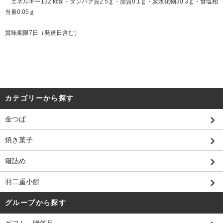
エネルギー132 kcal・タンパク質2.5ｇ・脂質0.1ｇ・炭水化物30.3ｇ・食塩相
当量0.05ｇ
賞味期限7日（発送日含む）
カテゴリーから探す
金つば
焼き菓子
箱詰め
羽二重小餅
グループから探す