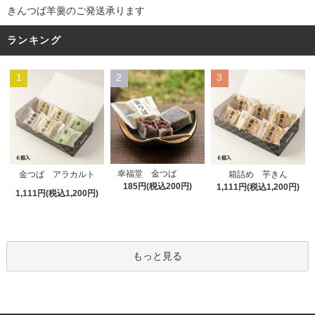
きんつば羊羹のご発送承ります
ランキング
1
2
3
幸福堂 金つば
金つば アラカルト
箱詰め 芋きん
185円(税込200円)
1,111円(税込1,200円)
1,111円(税込1,200円)
もっと見る