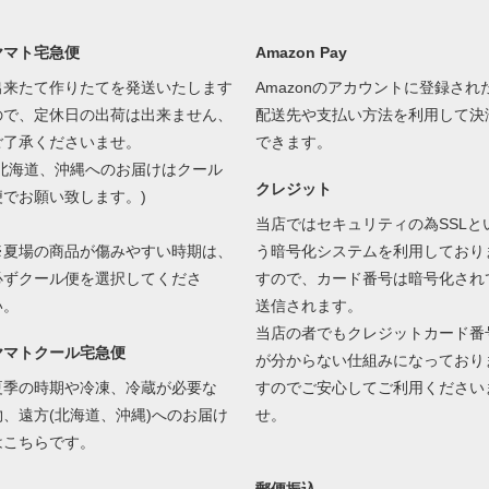
ヤマト宅急便
Amazon Pay
出来たて作りたてを発送いたします
Amazonのアカウントに登録され
ので、定休日の出荷は出来ません、
配送先や支払い方法を利用して決
ご了承くださいませ。
できます。
(北海道、沖縄へのお届けはクール
クレジット
便でお願い致します。)
当店ではセキュリティの為SSLと
※夏場の商品が傷みやすい時期は、
う暗号化システムを利用しており
必ずクール便を選択してくださ
すので、カード番号は暗号化され
い。
送信されます。
当店の者でもクレジットカード番
ヤマトクール宅急便
が分からない仕組みになっており
夏季の時期や冷凍、冷蔵が必要な
すのでご安心してご利用ください
物、遠方(北海道、沖縄)へのお届け
せ。
はこちらです。