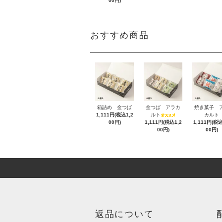
00円)
おすすめ商品
箱詰め 金つば
金つば アラカ
焼き菓子 
1,111円(税込1,2
ルト
カルト
00円)
1,111円(税込1,2
1,111円(税込
00円)
00円)
返品について