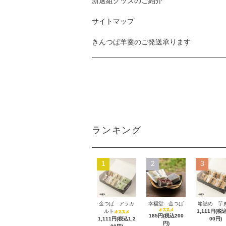
新選組グッズのご紹介
サイトマップ
きんつば羊羹のご発送承ります
ランキング
1
2
3
金つば アラカ
幸福堂 金つば
箱詰め 芋
ルト
1,111円(税込
185円(税込200
1,111円(税込1,2
00円)
円)