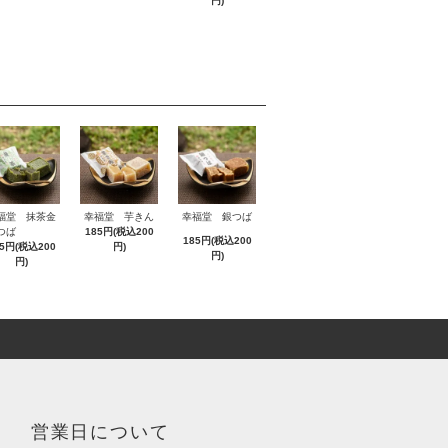
円)
福堂 抹茶金
幸福堂 芋きん
幸福堂 銀つば
つば
185円(税込200
185円(税込200
85円(税込200
円)
円)
円)
営業日について