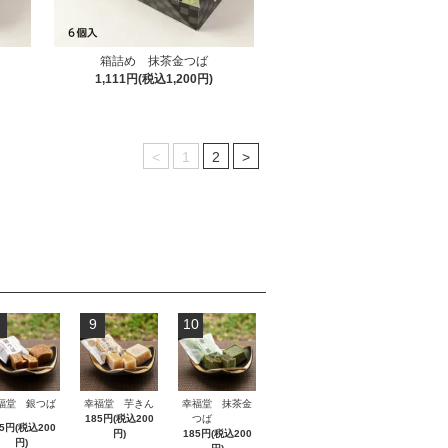
箱詰め 抹茶金つば
1,111円(税込1,200円)
<
1
2
>
9
10
福堂 銀つば
幸福堂 芋きん
幸福堂 抹茶金
185円(税込200
つば
85円(税込200
円)
185円(税込200
円)