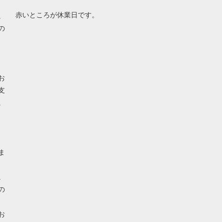
赤いところが休業日です。
。
の
お
支
。
ま
。
の
お