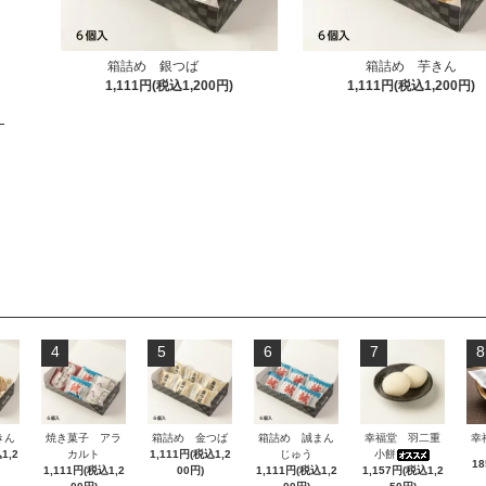
箱詰め 銀つば
箱詰め 芋きん
1,111円(税込1,200円)
1,111円(税込1,200円)
4
5
6
7
8
きん
焼き菓子 アラ
箱詰め 金つば
箱詰め 誠まん
幸福堂 羽二重
幸
1,2
カルト
1,111円(税込1,2
じゅう
小餅
1
1,111円(税込1,2
00円)
1,111円(税込1,2
1,157円(税込1,2