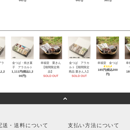
00円)
00円)
50円)
アラ
金つば・焼き菓
幸福堂 栗きん
金つば アラカ
幸福堂 金つば
幸
子 アラカルト
【期間限定商
ルト【期間限定
185円(税込200
1,2
1,111円(税込1,2
品】
商品 栗きん入】
1
円)
00円)
SOLD OUT
SOLD OUT
配送・送料について
支払い方法について