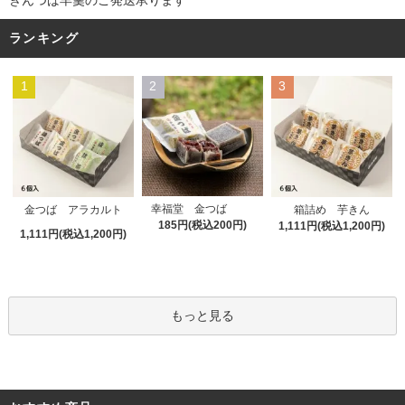
きんつば羊羹のご発送承ります
ランキング
1
2
3
幸福堂 金つば
金つば アラカルト
箱詰め 芋きん
185円(税込200円)
1,111円(税込1,200円)
1,111円(税込1,200円)
もっと見る